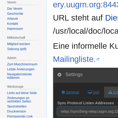
ery.uugrn.org:844
Verein
Der Verein
Geschichte
URL steht auf
Die
Artwork
Kontakt
/usr/local/doc/loc
Impressum
Mitliedschaft
Eine informelle Ku
Mitglied werden
Satzung (pdf)
Mailingliste.
Admin
Zum Maschinenraum
Letzte Änderungen
Navigationsleiste
editieren
Werkzeuge
Links auf diese Seite
Änderungen an
verlinkten Seiten
Spezialseiten
Druckversion
Permanenter Link