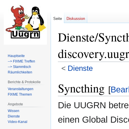
Seite
Diskussion
Dienste/Synct
discovery.uugr
Hauptseite
--> FIXME Treffen
<
Dienste
--> Stammtisch
Räumlichkeiten
Zur
Zur
Berichte & Protokolle
Syncthing
Navigation
Suche
[
Bear
Veranstaltungen
springen
springen
FIXME Themen
Die UUGRN betrei
Angebote
Wissen
Dienste
einen Global Disc
Video-Kanal