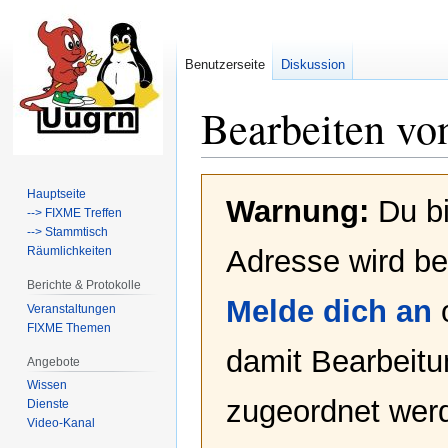
Benutzerseite
Diskussion
Bearbeiten vo
Zur
Zur
Hauptseite
Warnung:
Du bi
Navigation
Suche
--> FIXME Treffen
springen
springen
--> Stammtisch
Räumlichkeiten
Adresse wird bei
Berichte & Protokolle
Melde dich an
Veranstaltungen
FIXME Themen
damit Bearbeit
Angebote
Wissen
zugeordnet werd
Dienste
Video-Kanal