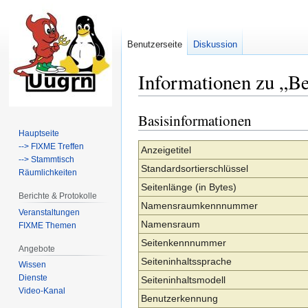
Benutzerseite
Diskussion
Informationen zu „B
Basisinformationen
Zur
Zur
Navigation
Suche
Hauptseite
--> FIXME Treffen
springen
springen
Anzeigetitel
--> Stammtisch
Standardsortierschlüssel
Räumlichkeiten
Seitenlänge (in Bytes)
Berichte & Protokolle
Namensraumkennnummer
Veranstaltungen
Namensraum
FIXME Themen
Seitenkennnummer
Angebote
Seiteninhaltssprache
Wissen
Dienste
Seiteninhaltsmodell
Video-Kanal
Benutzerkennung