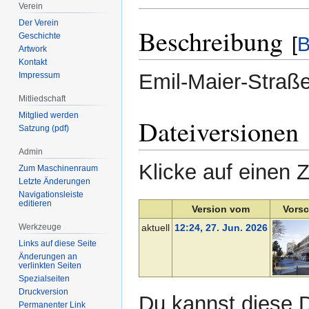
Verein
Der Verein
Beschreibung
Geschichte
[
B
Artwork
Kontakt
Emil-Maier-Straß
Impressum
Mitliedschaft
Mitglied werden
Dateiversionen
Satzung (pdf)
Admin
Klicke auf einen 
Zum Maschinenraum
Letzte Änderungen
Navigationsleiste
editieren
Version vom
Vorsc
Werkzeuge
aktuell
12:24, 27. Jun. 2026
Links auf diese Seite
Änderungen an
verlinkten Seiten
Spezialseiten
Druckversion
Du kannst diese D
Permanenter Link