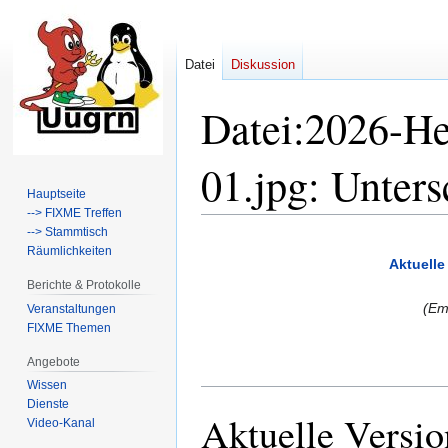
Datei
Diskussion
Datei:2026-He
01.jpg: Unter
Hauptseite
--> FIXME Treffen
--> Stammtisch
Zur
Zur
Räumlichkeiten
Navigation
Suche
Aktuelle
springen
springen
Berichte & Protokolle
Em
Veranstaltungen
FIXME Themen
Angebote
Wissen
Dienste
Aktuelle Versio
Video-Kanal