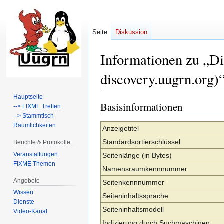
Seite
Diskussion
Informationen zu „Di
discovery.uugrn.org)
Hauptseite
Basisinformationen
Zur
Zur
--> FIXME Treffen
Navigation
Suche
--> Stammtisch
Räumlichkeiten
springen
springen
Anzeigetitel
Standardsortierschlüssel
Berichte & Protokolle
Veranstaltungen
Seitenlänge (in Bytes)
FIXME Themen
Namensraumkennnummer
Angebote
Seitenkennnummer
Wissen
Seiteninhaltssprache
Dienste
Seiteninhaltsmodell
Video-Kanal
Indizierung durch Suchmaschinen