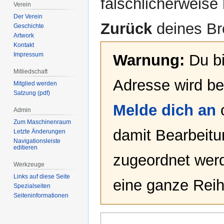
fälschlicherweise 
Verein
Der Verein
Zurück
deines Br
Geschichte
Artwork
Kontakt
Impressum
Warnung:
Du bi
Mitliedschaft
Adresse wird bei
Mitglied werden
Satzung (pdf)
Melde dich an
Admin
Zum Maschinenraum
damit Bearbeit
Letzte Änderungen
Navigationsleiste
editieren
zugeordnet werd
Werkzeuge
Links auf diese Seite
eine ganze Reih
Spezialseiten
Seiten­­informationen