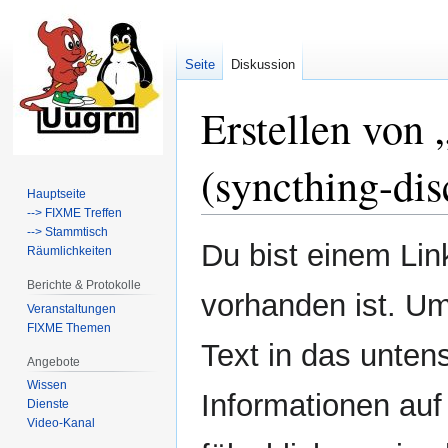
Seite
Diskussion
Erstellen von 
(syncthing-dis
Hauptseite
--> FIXME Treffen
--> Stammtisch
Zur
Zur
Du bist einem Link
Räumlichkeiten
Navigation
Suche
springen
springen
Berichte & Protokolle
vorhanden ist. Um
Veranstaltungen
FIXME Themen
Text in das unten
Angebote
Wissen
Informationen auf
Dienste
Video-Kanal