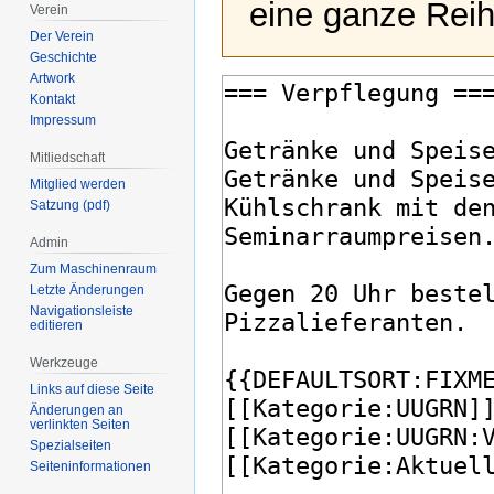
eine ganze Reih
Verein
Der Verein
Geschichte
Artwork
Kontakt
Impressum
Mitliedschaft
Mitglied werden
Satzung (pdf)
Admin
Zum Maschinenraum
Letzte Änderungen
Navigationsleiste
editieren
Werkzeuge
Links auf diese Seite
Änderungen an
verlinkten Seiten
Spezialseiten
Seiten­­informationen