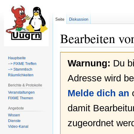
Seite
Diskussion
Bearbeiten vo
Zur
Zur
Hauptseite
Warnung:
Du bi
Navigation
Suche
--> FIXME Treffen
springen
springen
--> Stammtisch
Räumlichkeiten
Adresse wird bei
Berichte & Protokolle
Melde dich an
Veranstaltungen
FIXME Themen
damit Bearbeit
Angebote
Wissen
zugeordnet werd
Dienste
Video-Kanal