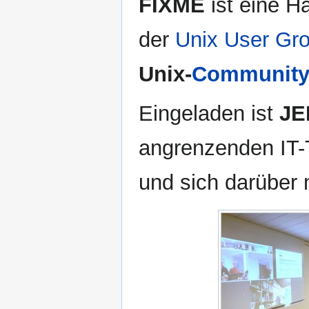
FIXME
ist eine H
der
Unix User Gro
Unix-
Communit
Eingeladen ist
JE
angrenzenden IT-T
und sich darüber