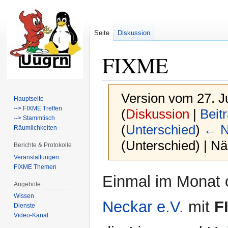
Seite
Diskussion
FIXME
Version vom 27. J
Hauptseite
--> FIXME Treffen
(
Diskussion
|
Beit
--> Stammtisch
(
Unterschied
)
← N
Räumlichkeiten
(Unterschied) | N
Berichte & Protokolle
Veranstaltungen
FIXME Themen
Zur
Zur
Einmal im Monat 
Angebote
Navigation
Suche
springen
springen
Wissen
Neckar e.V.
mit
F
Dienste
Video-Kanal