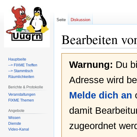
Seite
Diskussion
Bearbeiten vo
Zur
Zur
Hauptseite
Warnung:
Du bi
Navigation
Suche
--> FIXME Treffen
springen
springen
--> Stammtisch
Räumlichkeiten
Adresse wird bei
Berichte & Protokolle
Melde dich an
Veranstaltungen
FIXME Themen
damit Bearbeit
Angebote
Wissen
zugeordnet werd
Dienste
Video-Kanal