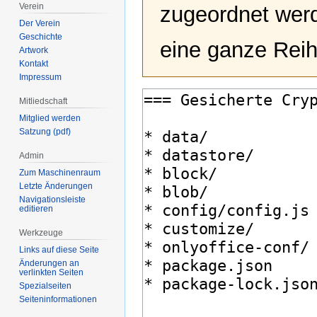
Verein
zugeordnet werd
Der Verein
Geschichte
eine ganze Reih
Artwork
Kontakt
Impressum
Mitliedschaft
Mitglied werden
Satzung (pdf)
Admin
Zum Maschinenraum
Letzte Änderungen
Navigationsleiste
editieren
Werkzeuge
Links auf diese Seite
Änderungen an
verlinkten Seiten
Spezialseiten
Seiten­­informationen