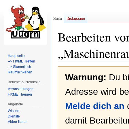
Seite
Diskussion
Bearbeiten vo
„
Maschinenra
Hauptseite
--> FIXME Treffen
--> Stammtisch
Zur
Zur
Räumlichkeiten
Warnung:
Du bi
Navigation
Suche
springen
springen
Berichte & Protokolle
Adresse wird bei
Veranstaltungen
FIXME Themen
Melde dich an
Angebote
Wissen
Dienste
damit Bearbeit
Video-Kanal