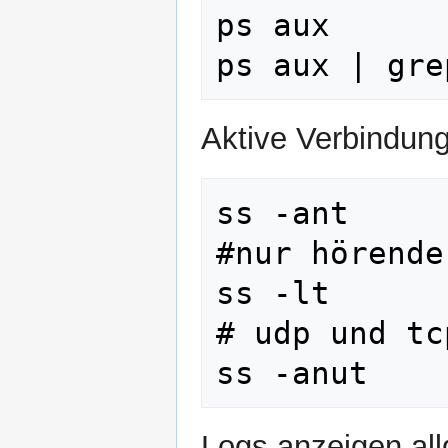
ps aux

Aktive Verbindun
ss -ant

#nur hörende
ss -lt

# udp und tcp
Logs anzeigen al