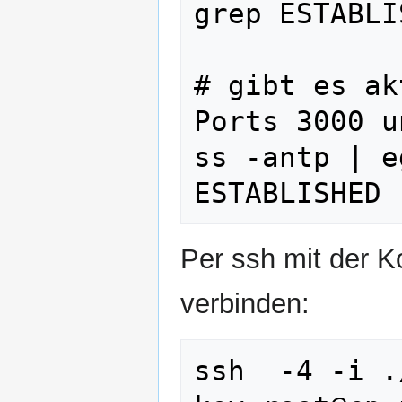
grep ESTABLI
# gibt es ak
Ports 3000 u
ss -antp | e
Per ssh mit der K
verbinden:
ssh  -4 -i .