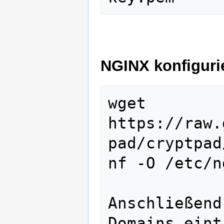
NGINX konfiguri
wget 
https://raw.
pad/cryptpad
nf -O /etc/n
Anschließend
Domains eint