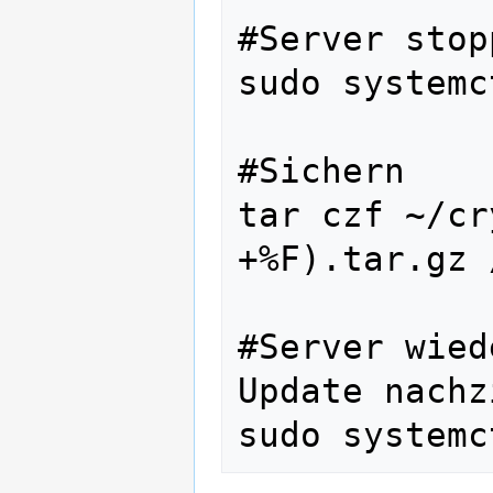
#Server stopp
sudo systemc
#Sichern

tar czf ~/cr
+%F).tar.gz 
#Server wied
Update nachz