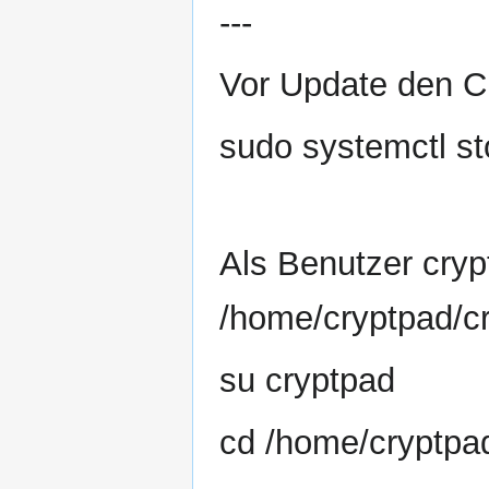
---
Vor Update den CP
sudo systemctl st
Als Benutzer cryp
/home/cryptpad/cr
su cryptpad
cd /home/cryptpa