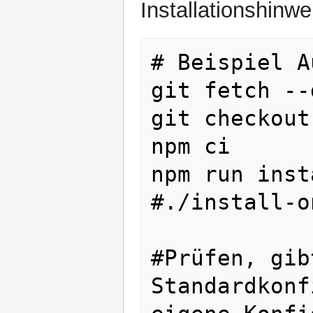
Installationshinw
# Beispiel A
git fetch --
git checkout
npm ci

npm run inst
#./install-o
#Prüfen, gib
Standardkonf