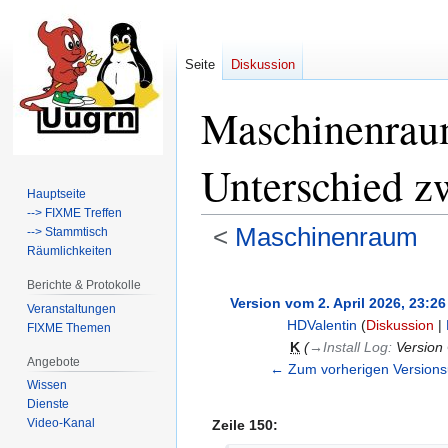
Seite
Diskussion
Maschinenraum
Unterschied z
Hauptseite
--> FIXME Treffen
<
Maschinenraum
--> Stammtisch
Räumlichkeiten
Zur
Zur
Berichte & Protokolle
Navigation
Suche
Version vom 2. April 2026, 23:26
Veranstaltungen
springen
springen
HDValentin
(
Diskussion
|
FIXME Themen
K
→‎Install Log
:
Version
Angebote
← Zum vorherigen Versions
Wissen
Dienste
Video-Kanal
Zeile 150: