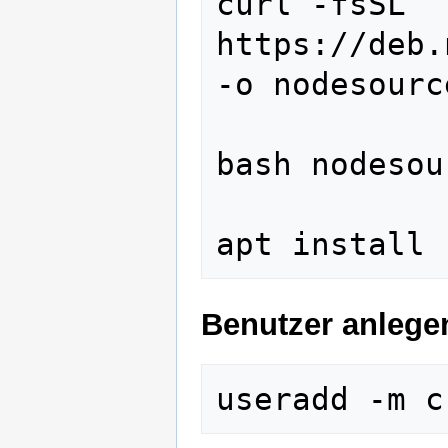
curl -fsSL 
https://deb.
-o nodesourc
bash nodesou
Benutzer anlege