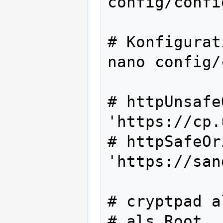
config/confi
# Konfigurat
nano config/
# httpUnsafe
'https://cp.
# httpSafeOr
'https://san
# cryptpad a
# als Root
