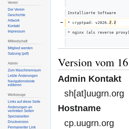
Verein
Der Verein
Installierte Software
Geschichte
Artwork
* cryptpad: v2026.
2
.
2
Kontakt
Impressum
* nginx (als reverse proxy
Mitliedschaft
Mitglied werden
Satzung (pdf)
Version vom 16
Admin
Zum Maschinenraum
Admin Kontakt
Letzte Änderungen
Navigationsleiste
editieren
sh[at]uugrn.org
Werkzeuge
Links auf diese Seite
Hostname
Änderungen an
verlinkten Seiten
Spezialseiten
cp.uugrn.org
Druckversion
Permanenter Link