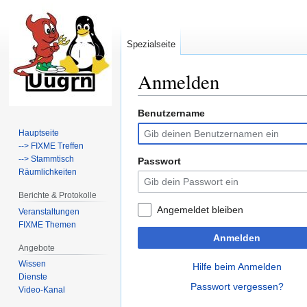
Spezialseite
Anmelden
Benutzername
Zur
Zur
Navigation
Suche
Hauptseite
springen
springen
--> FIXME Treffen
--> Stammtisch
Passwort
Räumlichkeiten
Berichte & Protokolle
Angemeldet bleiben
Veranstaltungen
FIXME Themen
Anmelden
Angebote
Wissen
Hilfe beim Anmelden
Dienste
Passwort vergessen?
Video-Kanal