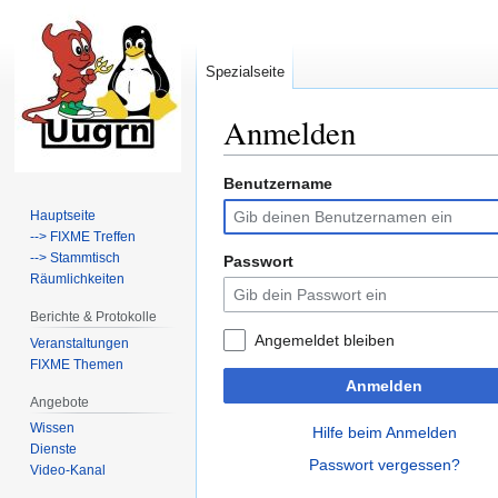
Spezialseite
Anmelden
Benutzername
Zur
Zur
Navigation
Suche
Hauptseite
springen
springen
--> FIXME Treffen
--> Stammtisch
Passwort
Räumlichkeiten
Berichte & Protokolle
Angemeldet bleiben
Veranstaltungen
FIXME Themen
Anmelden
Angebote
Wissen
Hilfe beim Anmelden
Dienste
Passwort vergessen?
Video-Kanal