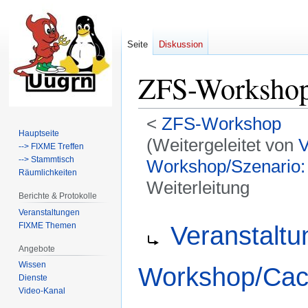
Seite
Diskussion
ZFS-Worksho
<
ZFS-Workshop
Hauptseite
(Weitergeleitet von
V
--> FIXME Treffen
--> Stammtisch
Workshop/Szenario
Räumlichkeiten
Weiterleitung
Berichte & Protokolle
Veranstaltungen
Zur
Zur
Weiterleitung nach:
FIXME Themen
Veranstalt
Navigation
Suche
springen
springen
Angebote
Wissen
Workshop/Ca
Dienste
Video-Kanal