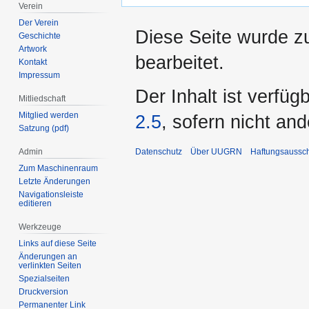
Verein
Der Verein
Diese Seite wurde zu
Geschichte
Artwork
bearbeitet.
Kontakt
Impressum
Der Inhalt ist verfüg
Mitliedschaft
Mitglied werden
2.5
, sofern nicht an
Satzung (pdf)
Datenschutz
Über UUGRN
Haftungsaussc
Admin
Zum Maschinenraum
Letzte Änderungen
Navigationsleiste
editieren
Werkzeuge
Links auf diese Seite
Änderungen an
verlinkten Seiten
Spezialseiten
Druckversion
Permanenter Link