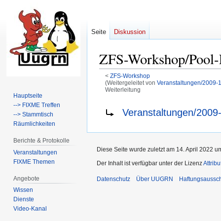
Seite
Diskussion
ZFS-Workshop/Pool-
<
ZFS-Workshop
(Weitergeleitet von
Veranstaltungen/2009-
Weiterleitung
Hauptseite
--> FIXME Treffen
Zur
Zur
Weiterleitung nach:
Veranstaltungen/2009
--> Stammtisch
Navigation
Suche
Räumlichkeiten
springen
springen
Berichte & Protokolle
Diese Seite wurde zuletzt am 14. April 2022 u
Veranstaltungen
FIXME Themen
Der Inhalt ist verfügbar unter der Lizenz
Attrib
Angebote
Datenschutz
Über UUGRN
Haftungsaussc
Wissen
Dienste
Video-Kanal