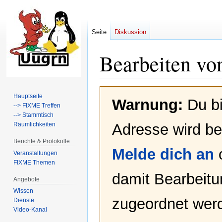
Seite
Diskussion
Bearbeiten vo
Zur
Zur
Hauptseite
Warnung:
Du bi
Navigation
Suche
--> FIXME Treffen
springen
springen
--> Stammtisch
Räumlichkeiten
Adresse wird bei
Berichte & Protokolle
Melde dich an
Veranstaltungen
FIXME Themen
damit Bearbeit
Angebote
Wissen
zugeordnet werd
Dienste
Video-Kanal