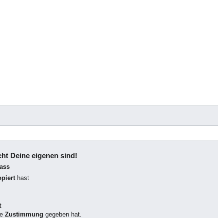
icht Deine eigenen sind!
dass
piert
hast
t
ne
Zustimmung
gegeben hat.