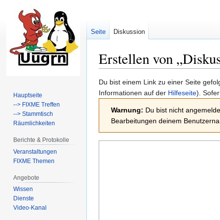
Seite
Diskussion
Erstellen von „
Disku
Zur
Zur
Du bist einem Link zu einer Seite gefo
Navigation
Suche
Informationen auf der
Hilfeseite
). Sofe
Hauptseite
springen
springen
--> FIXME Treffen
Warnung:
Du bist nicht angemeldet
--> Stammtisch
Bearbeitungen deinem Benutzernam
Räumlichkeiten
Berichte & Protokolle
Veranstaltungen
FIXME Themen
Angebote
Wissen
Dienste
Video-Kanal