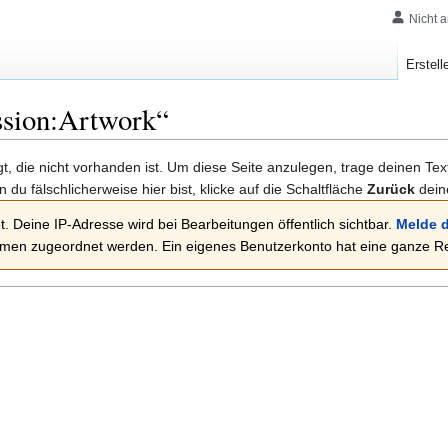
Nicht 
Erstell
ssion:Artwork
“
lgt, die nicht vorhanden ist. Um diese Seite anzulegen, trage deinen Te
rn du fälschlicherweise hier bist, klicke auf die Schaltfläche
Zurück
dein
. Deine IP-Adresse wird bei Bearbeitungen öffentlich sichtbar.
Melde d
en zugeordnet werden. Ein eigenes Benutzerkonto hat eine ganze Rei