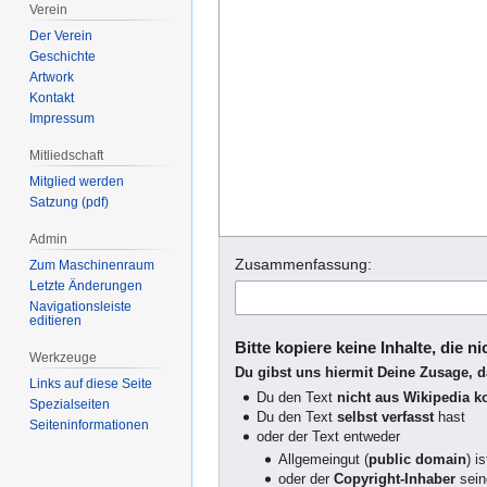
Verein
Der Verein
Geschichte
Artwork
Kontakt
Impressum
Mitliedschaft
Mitglied werden
Satzung (pdf)
Admin
Zusammenfassung:
Zum Maschinenraum
Letzte Änderungen
Navigationsleiste
editieren
Bitte kopiere keine Inhalte, die n
Werkzeuge
Du gibst uns hiermit Deine Zusage, 
Links auf diese Seite
Du den Text
nicht aus Wikipedia ko
Spezialseiten
Du den Text
selbst verfasst
hast
Seiten­­informationen
oder der Text entweder
Allgemeingut (
public domain
) is
oder der
Copyright-Inhaber
sei