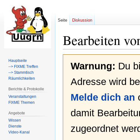
Seite
Diskussion
Bearbeiten vo
Zur
Zur
Hauptseite
Warnung:
Du bi
Navigation
Suche
--> FIXME Treffen
springen
springen
--> Stammtisch
Räumlichkeiten
Adresse wird bei
Berichte & Protokolle
Melde dich an
Veranstaltungen
FIXME Themen
damit Bearbeit
Angebote
Wissen
zugeordnet werd
Dienste
Video-Kanal