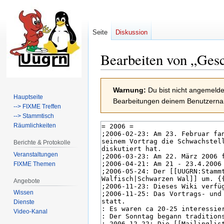
Seite
Diskussion
Bearbeiten von „
Gesc
Zur
Zur
Warnung:
Du bist nicht angemeldet
Navigation
Suche
Hauptseite
Bearbeitungen deinem Benutzernam
springen
springen
--> FIXME Treffen
--> Stammtisch
Räumlichkeiten
Berichte & Protokolle
Veranstaltungen
FIXME Themen
Angebote
Wissen
Dienste
Video-Kanal