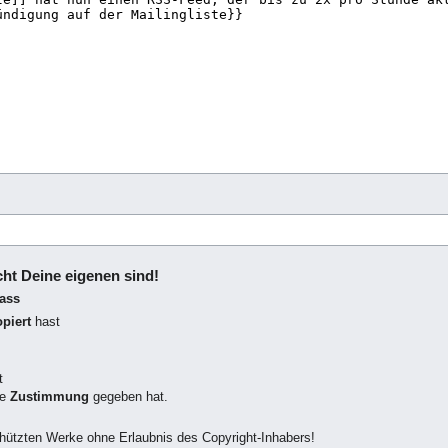
icht Deine eigenen sind!
dass
piert
hast
t
ne
Zustimmung
gegeben hat.
chützten Werke ohne Erlaubnis des Copyright-Inhabers!