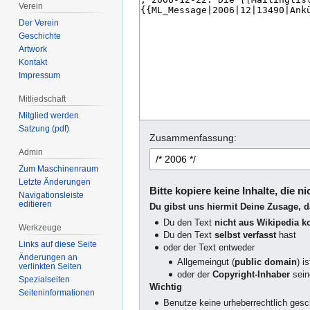
Verein
Der Verein
Geschichte
Artwork
Kontakt
Impressum
Mitliedschaft
Mitglied werden
Satzung (pdf)
Zusammenfassung:
Admin
Zum Maschinenraum
Letzte Änderungen
Bitte kopiere keine Inhalte, die n
Navigationsleiste
editieren
Du gibst uns hiermit Deine Zusage, 
Du den Text
nicht aus Wikipedia ko
Werkzeuge
Du den Text
selbst verfasst
hast
Links auf diese Seite
oder der Text entweder
Änderungen an
Allgemeingut (
public domain
) is
verlinkten Seiten
oder der
Copyright-Inhaber
sei
Spezialseiten
Wichtig
Seiten­­informationen
Benutze keine urheberrechtlich ges