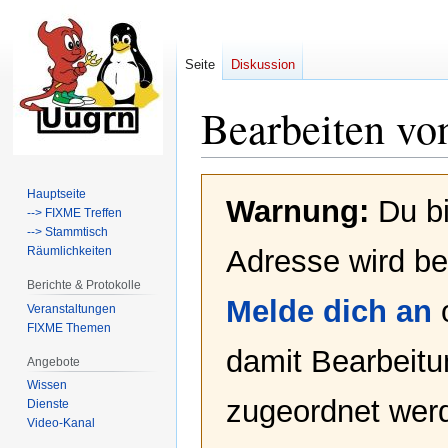
Seite
Diskussion
Bearbeiten vo
Zur
Zur
Hauptseite
Warnung:
Du bi
Navigation
Suche
--> FIXME Treffen
springen
springen
--> Stammtisch
Räumlichkeiten
Adresse wird bei
Berichte & Protokolle
Melde dich an
Veranstaltungen
FIXME Themen
damit Bearbeit
Angebote
Wissen
zugeordnet werd
Dienste
Video-Kanal