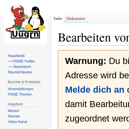
Seite
Diskussion
Bearbeiten vo
Zur
Zur
Hauptseite
Warnung:
Du bi
Navigation
Suche
--> FIXME Treffen
springen
springen
--> Stammtisch
Räumlichkeiten
Adresse wird bei
Berichte & Protokolle
Melde dich an
Veranstaltungen
FIXME Themen
damit Bearbeit
Angebote
Wissen
zugeordnet werd
Dienste
Video-Kanal