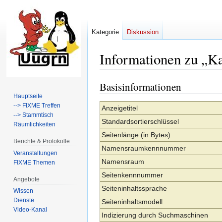
Kategorie
Diskussion
Informationen zu „Ka
Basisinformationen
Zur
Zur
Navigation
Suche
Hauptseite
--> FIXME Treffen
springen
springen
Anzeigetitel
--> Stammtisch
Standardsortierschlüssel
Räumlichkeiten
Seitenlänge (in Bytes)
Berichte & Protokolle
Namensraumkennnummer
Veranstaltungen
Namensraum
FIXME Themen
Seitenkennnummer
Angebote
Seiteninhaltssprache
Wissen
Dienste
Seiteninhaltsmodell
Video-Kanal
Indizierung durch Suchmaschinen