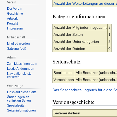
Verein
Anzahl der Weiterleitungen zu dieser 
Der Verein
Geschichte
Kategorieinformationen
Artwork
Kontakt
Anzahl der Mitglieder insgesamt
3
Impressum
Anzahl der Seiten
1
Mitliedschaft
Anzahl der Unterkategorien
2
Mitglied werden
Anzahl der Dateien
0
Satzung (pdf)
Admin
Seitenschutz
Zum Maschinenraum
Letzte Änderungen
Bearbeiten
Alle Benutzer (unbeschrä
Navigationsleiste
editieren
Verschieben
Alle Benutzer (unbeschrä
Werkzeuge
Das Seitenschutz-Logbuch für diese S
Links auf diese Seite
Änderungen an
Versionsgeschichte
verlinkten Seiten
Spezialseiten
Seiten­­informationen
Seitenerstellerin