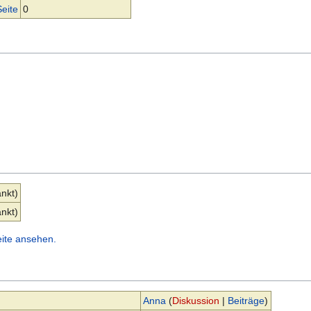
Seite
0
nkt)
nkt)
eite ansehen.
Anna
(
Diskussion
|
Beiträge
)