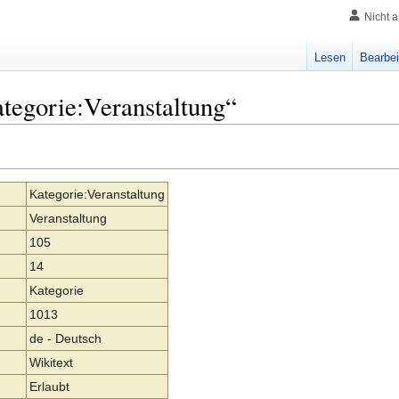
Nicht 
Lesen
Bearbei
tegorie:Veranstaltung“
Kategorie:Veranstaltung
Veranstaltung
105
14
Kategorie
1013
de - Deutsch
Wikitext
Erlaubt