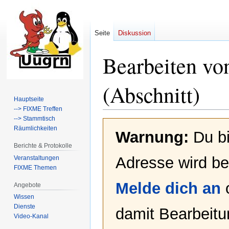
Seite
Diskussion
Bearbeiten vo
(Abschnitt)
Hauptseite
--> FIXME Treffen
--> Stammtisch
Zur
Zur
Räumlichkeiten
Warnung:
Du bi
Navigation
Suche
springen
springen
Berichte & Protokolle
Adresse wird bei
Veranstaltungen
FIXME Themen
Melde dich an
Angebote
Wissen
Dienste
damit Bearbeit
Video-Kanal