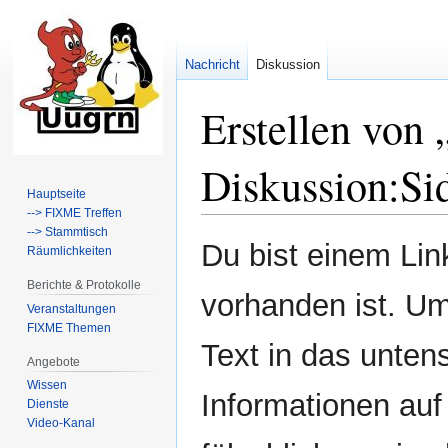
Nachricht
Diskussion
Erstellen von 
Diskussion:Si
Hauptseite
--> FIXME Treffen
--> Stammtisch
Zur
Zur
Du bist einem Link
Räumlichkeiten
Navigation
Suche
springen
springen
Berichte & Protokolle
vorhanden ist. Um
Veranstaltungen
FIXME Themen
Text in das unten
Angebote
Wissen
Informationen auf
Dienste
Video-Kanal