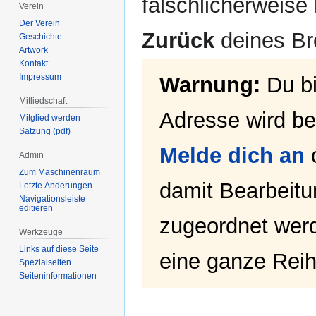
fälschlicherweise 
Verein
Der Verein
Zurück
deines Br
Geschichte
Artwork
Kontakt
Impressum
Warnung:
Du bi
Mitliedschaft
Adresse wird bei
Mitglied werden
Satzung (pdf)
Melde dich an
Admin
Zum Maschinenraum
damit Bearbeit
Letzte Änderungen
Navigationsleiste
editieren
zugeordnet werd
Werkzeuge
Links auf diese Seite
eine ganze Reih
Spezialseiten
Seiten­­informationen