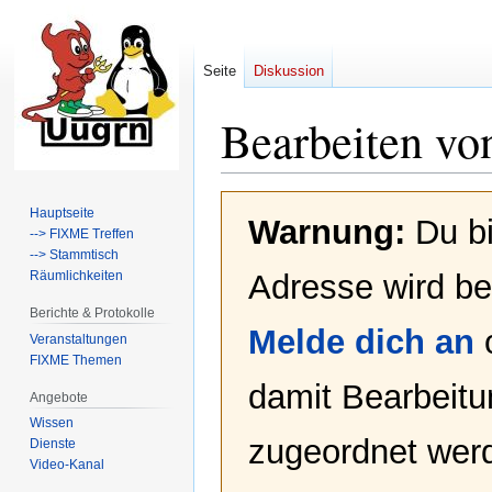
Seite
Diskussion
Bearbeiten vo
Zur
Zur
Hauptseite
Warnung:
Du bi
Navigation
Suche
--> FIXME Treffen
springen
springen
--> Stammtisch
Räumlichkeiten
Adresse wird bei
Berichte & Protokolle
Melde dich an
Veranstaltungen
FIXME Themen
damit Bearbeit
Angebote
Wissen
zugeordnet werd
Dienste
Video-Kanal