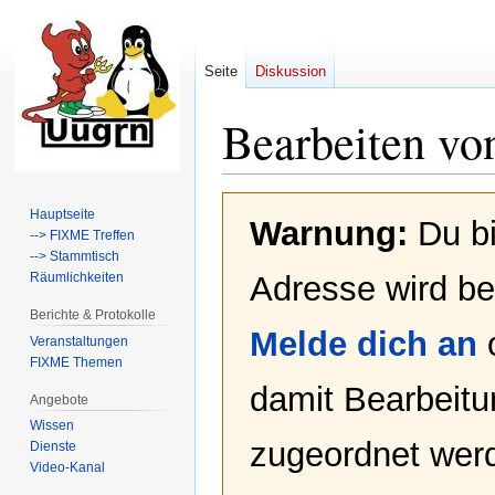
Seite
Diskussion
Bearbeiten vo
Zur
Zur
Hauptseite
Warnung:
Du bi
Navigation
Suche
--> FIXME Treffen
springen
springen
--> Stammtisch
Räumlichkeiten
Adresse wird bei
Berichte & Protokolle
Melde dich an
Veranstaltungen
FIXME Themen
damit Bearbeit
Angebote
Wissen
zugeordnet werd
Dienste
Video-Kanal