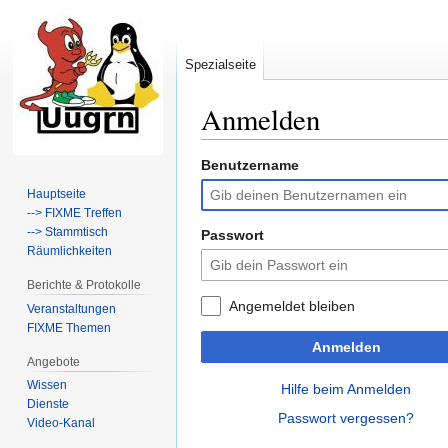
Spezialseite
Anmelden
Benutzername
Zur
Zur
Navigation
Suche
Hauptseite
springen
springen
--> FIXME Treffen
--> Stammtisch
Passwort
Räumlichkeiten
Berichte & Protokolle
Angemeldet bleiben
Veranstaltungen
FIXME Themen
Anmelden
Angebote
Wissen
Hilfe beim Anmelden
Dienste
Passwort vergessen?
Video-Kanal