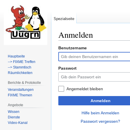
Spezialseite
Anmelden
Benutzername
Zur
Zur
Navigation
Suche
Hauptseite
springen
springen
--> FIXME Treffen
--> Stammtisch
Passwort
Räumlichkeiten
Berichte & Protokolle
Angemeldet bleiben
Veranstaltungen
FIXME Themen
Anmelden
Angebote
Wissen
Hilfe beim Anmelden
Dienste
Passwort vergessen?
Video-Kanal