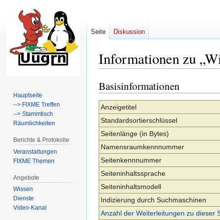
Seite
Diskussion
Informationen zu „Wi
Basisinformationen
Zur
Zur
Navigation
Suche
Hauptseite
--> FIXME Treffen
springen
springen
Anzeigetitel
--> Stammtisch
Standardsortierschlüssel
Räumlichkeiten
Seitenlänge (in Bytes)
Berichte & Protokolle
Namensraumkennnummer
Veranstaltungen
Seitenkennnummer
FIXME Themen
Seiteninhaltssprache
Angebote
Seiteninhaltsmodell
Wissen
Dienste
Indizierung durch Suchmaschinen
Video-Kanal
Anzahl der Weiterleitungen zu dieser 