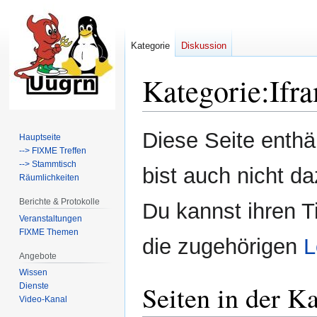
Kategorie
Diskussion
Kategorie
:
Ifr
Zur
Zur
Diese Seite enth
Hauptseite
Navigation
Suche
--> FIXME Treffen
springen
springen
--> Stammtisch
bist auch nicht da
Räumlichkeiten
Berichte & Protokolle
Du kannst ihren T
Veranstaltungen
FIXME Themen
die zugehörigen
L
Angebote
Wissen
Seiten in der K
Dienste
Video-Kanal