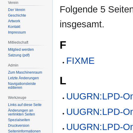
Verein
Folgende 5 Seiten
Der Verein
Geschichte
Artwork
insgesamt.
Kontakt
Impressum
F
Mitliedschaft
Mitglied werden
Satzung (pdf)
FIXME
Admin
Zum Maschinenraum
L
Letzte Änderungen
Navigationsleiste
editieren
UUGRN:LPD-Onli
Werkzeuge
Links auf diese Seite
UUGRN:LPD-Onli
Änderungen an
verlinkten Seiten
Spezialseiten
UUGRN:LPD-On
Druckversion
Seiten­­informationen