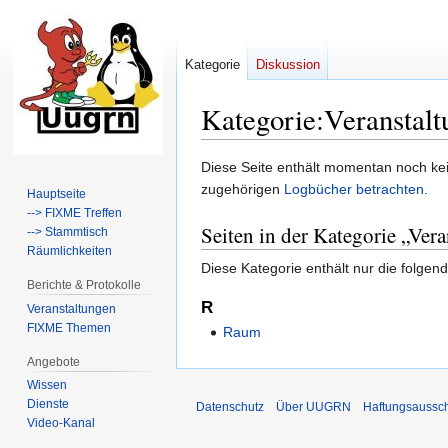
Kategorie
Diskussion
Kategorie
:
Veranstal
Zur
Zur
Diese Seite enthält momentan noch kein
Navigation
Suche
zugehörigen
Logbücher betrachten
.
Hauptseite
springen
springen
--> FIXME Treffen
Seiten in der Kategorie „Ver
--> Stammtisch
Räumlichkeiten
Diese Kategorie enthält nur die folgend
Berichte & Protokolle
R
Veranstaltungen
FIXME Themen
Raum
Angebote
Wissen
Dienste
Datenschutz
Über UUGRN
Haftungsaussc
Video-Kanal