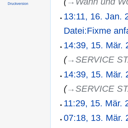
→‎Wann und W
s
Druckversion
a
13:11, 16. Jan.
m
m
e
Datei:Fixme anfa
n
f
K
14:39, 15. Mär.
15.
a
e
März
s
i
2025
→‎SERVICE S
s
n
u
e
n
14:39, 15. Mär.
B
g
e
a
→‎SERVICE S
r
b
11:29, 15. Mär.
e
i
K
07:18, 13. Mär.
13.
t
e
März
u
i
2025