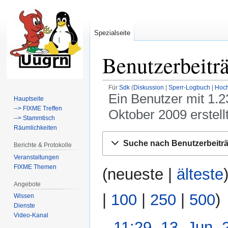
Spezialseite
Benutzerbeitr
Für
Sdk
Diskussion
Sperr-Logbuch
Hoch
Ein Benutzer mit 1.
Hauptseite
--> FIXME Treffen
Oktober 2009 erstellt
--> Stammtisch
Räumlichkeiten
Zur
Zur
Suche nach Benutzerbeitr
Berichte & Protokolle
Navigation
Suche
Veranstaltungen
springen
springen
FIXME Themen
(
neueste
|
älteste
Angebote
|
100
|
250
|
500
)
Wissen
Dienste
Video-Kanal
11:29, 13. Jun.
13.