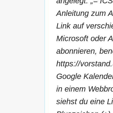
angelegt: „= ICS
a
g
m
s
s
e
Anleitung zum A
s
z
n
u
u
f
n
Link auf versch
s
a
g
a
s
Microsoft oder 
m
s
m
u
e
abonnieren, ben
n
n
g
f
https://vorstand
a
s
Google Kalender
s
u
in einem Webbrow
n
g
siehst du eine L