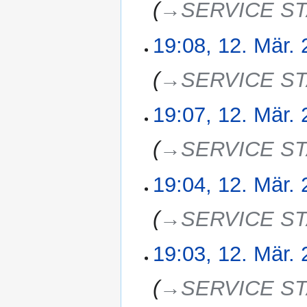
n
→‎SERVICE S
n
g
e
s
19:08, 12. Mär.
12.
B
z
März
e
u
2025
a
→‎SERVICE S
s
r
a
b
m
19:07, 12. Mär.
e
m
i
e
→‎SERVICE S
t
n
u
f
n
19:04, 12. Mär.
a
g
s
s
→‎SERVICE S
s
z
u
u
n
19:03, 12. Mär.
s
g
a
→‎SERVICE S
m
m