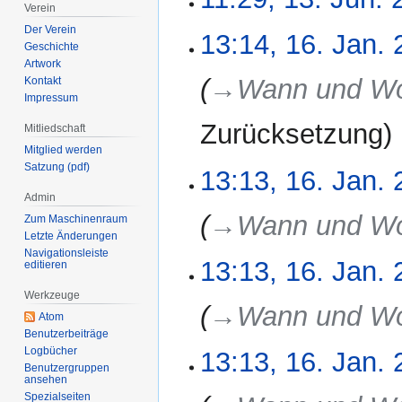
Verein
Juni
2026
K
Der Verein
13:14, 16. Jan.
16.
Geschichte
e
Januar
Artwork
i
2026
→‎Wann und W
Kontakt
n
Impressum
e
Zurücksetzung
B
Mitliedschaft
e
Mitglied werden
Satzung (pdf)
a
13:13, 16. Jan.
r
Admin
b
→‎Wann und W
Zum Maschinenraum
e
Letzte Änderungen
i
Navigationsleiste
13:13, 16. Jan.
editieren
t
u
Werkzeuge
n
→‎Wann und W
Atom
g
Benutzerbeiträge
s
Logbücher
13:13, 16. Jan.
z
Benutzergruppen
ansehen
u
Spezialseiten