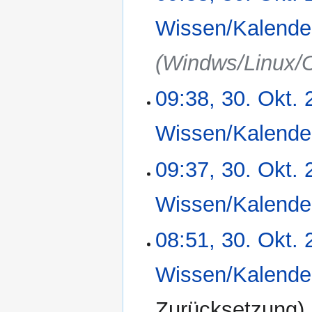
m
f
e
Wissen/Kalende
a
n
s
f
(Windws/Linux/
s
a
u
s
n
09:38, 30. Okt.
s
g
u
n
Wissen/Kalende
g
09:37, 30. Okt.
Wissen/Kalende
K
08:51, 30. Okt.
e
i
Wissen/Kalende
n
e
K
Zurücksetzung
B