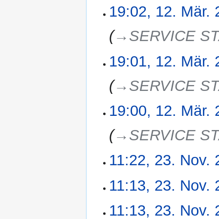
e
19:02, 12. Mär.
n
f
→‎SERVICE S
a
s
19:01, 12. Mär.
s
u
n
→‎SERVICE S
g
19:00, 12. Mär.
→‎SERVICE S
11:22, 23. Nov.
23.
November
2024
K
11:13, 23. Nov.
e
i
K
11:13, 23. Nov.
n
e