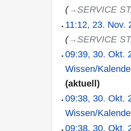
e
i
→‎SERVICE S
B
n
e
e
a
11:12, 23. Nov.
B
r
e
b
a
→‎SERVICE S
e
r
i
b
09:39, 30. Okt.
30.
t
e
Oktober
u
i
2024
n
Wissen/Kalende
t
g
u
s
n
aktuell
z
g
u
s
09:38, 30. Okt.
s
z
a
u
Wissen/Kalende
m
s
m
a
e
09:38, 30. Okt.
m
n