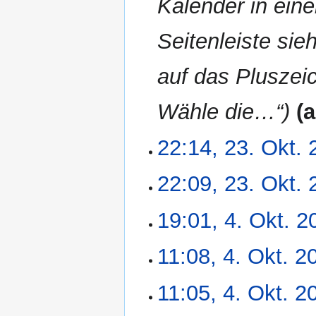
Kalender in ein
Seitenleiste sie
auf das Pluszei
Wähle die…“
a
22:14, 23. Okt.
23.
Oktober
2024
K
22:09, 23. Okt.
e
i
K
19:01, 4. Okt. 2
4.
n
e
Oktober
e
i
2024
K
11:08, 4. Okt. 2
B
n
e
e
e
i
a
K
11:05, 4. Okt. 2
B
n
r
e
e
e
b
i