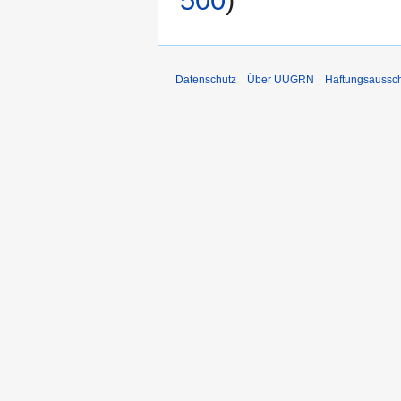
500
)
Datenschutz
Über UUGRN
Haftungsaussc