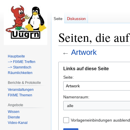
Seite
Diskussion
Seiten, die au
←
Artwork
Hauptseite
--> FIXME Treffen
Zur
Zur
--> Stammtisch
Links auf diese Seite
Navigation
Suche
Räumlichkeiten
Seite:
springen
springen
Berichte & Protokolle
Veranstaltungen
FIXME Themen
Namensraum:
Angebote
alle
Wissen
Dienste
Vorlageneinbindungen ausblen
Video-Kanal