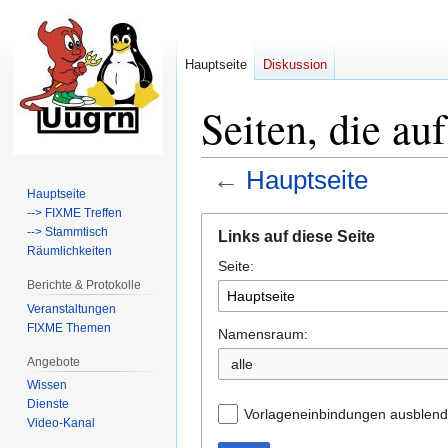
Hauptseite
Diskussion
Seiten, die au
←
Hauptseite
Hauptseite
--> FIXME Treffen
Zur
Zur
--> Stammtisch
Links auf diese Seite
Navigation
Suche
Räumlichkeiten
Seite:
springen
springen
Berichte & Protokolle
Veranstaltungen
FIXME Themen
Namensraum:
Angebote
alle
Wissen
Dienste
Vorlageneinbindungen ausblen
Video-Kanal