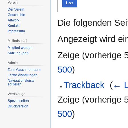
Los
Verein
Der Verein
Geschichte
Die folgenden Sei
Artwork
Kontakt
Impressum
Angezeigt wird ein
Mitliedschaft
Mitglied werden
Zeige (
vorherige 
Satzung (pdf)
Admin
500
)
Zum Maschinenraum
Letzte Änderungen
Navigationsleiste
Trackback
‎
(
← L
editieren
Werkzeuge
Zeige (
vorherige 
Spezialseiten
Druckversion
500
)