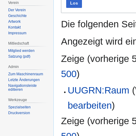
Los
Verein
Der Verein
Geschichte
Die folgenden Sei
Artwork
Kontakt
Impressum
Angezeigt wird ein
Mitliedschaft
Mitglied werden
Zeige (
vorherige 
Satzung (pdf)
Admin
500
)
Zum Maschinenraum
Letzte Änderungen
Navigationsleiste
UUGRN:Raum
(
editieren
Werkzeuge
bearbeiten
)
Spezialseiten
Druckversion
Zeige (
vorherige 