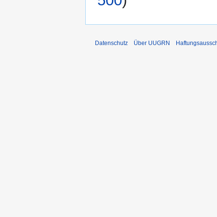
500
)
Datenschutz
Über UUGRN
Haftungsaussc