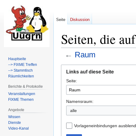
Seite
Diskussion
Seiten, die au
←
Raum
Hauptseite
--> FIXME Treffen
Zur
Zur
--> Stammtisch
Links auf diese Seite
Navigation
Suche
Räumlichkeiten
Seite:
springen
springen
Berichte & Protokolle
Veranstaltungen
FIXME Themen
Namensraum:
Angebote
alle
Wissen
Dienste
Vorlageneinbindungen ausblen
Video-Kanal