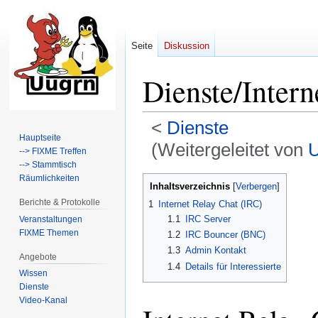
Seite
Diskussion
Dienste/Intern
<
Dienste
Hauptseite
(Weitergeleitet von
U
--> FIXME Treffen
--> Stammtisch
Räumlichkeiten
Zur
Zur
Inhaltsverzeichnis
Navigation
Suche
Berichte & Protokolle
1
Internet Relay Chat (IRC)
springen
springen
1.1
IRC Server
Veranstaltungen
FIXME Themen
1.2
IRC Bouncer (BNC)
1.3
Admin Kontakt
Angebote
1.4
Details für Interessierte
Wissen
Dienste
Video-Kanal