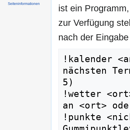
Seiten­­informationen
ist ein Programm,
zur Verfügung st
nach der Eingabe v
!kalender <a
nächsten Ter
5)

!wetter <ort
an <ort> ode
!punkte <nic
Gummipunktle