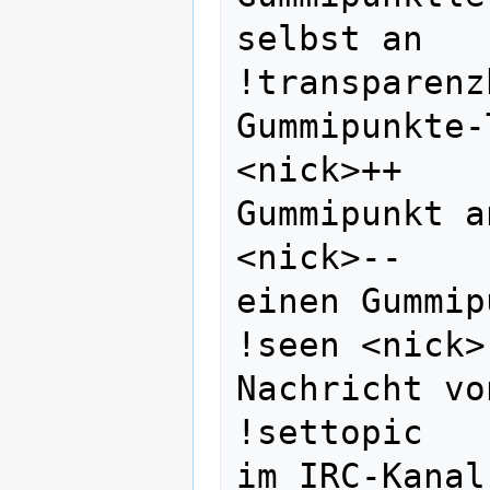
selbst an

!transparenz
Gummipunkte-
<nick>++    
Gummipunkt a
<nick>--    
einen Gummip
!seen <nick>
Nachricht vo
!settopic   
im IRC-Kanal