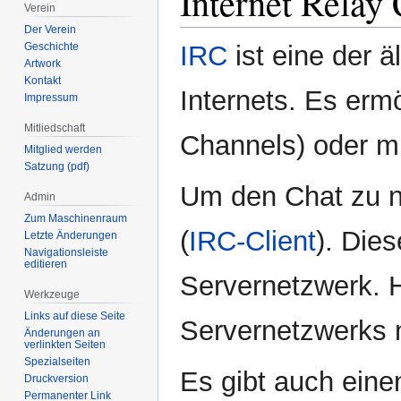
Internet Relay
Verein
Der Verein
IRC
ist eine der 
Geschichte
Artwork
Kontakt
Internets. Es erm
Impressum
Mitliedschaft
Channels) oder mi
Mitglied werden
Satzung (pdf)
Um den Chat zu n
Admin
Zum Maschinenraum
(
IRC-Client
). Die
Letzte Änderungen
Navigationsleiste
editieren
Servernetzwerk. H
Werkzeuge
Links auf diese Seite
Servernetzwerks n
Änderungen an
verlinkten Seiten
Spezialseiten
Es gibt auch ein
Druckversion
Permanenter Link