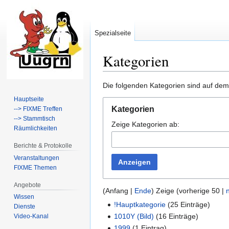
Spezialseite
Kategorien
Zur
Zur
Die folgenden Kategorien sind auf dem
Navigation
Suche
Hauptseite
springen
springen
Kategorien
--> FIXME Treffen
--> Stammtisch
Zeige Kategorien ab:
Räumlichkeiten
Berichte & Protokolle
Veranstaltungen
Anzeigen
FIXME Themen
Angebote
(
Anfang
|
Ende
) Zeige (
vorherige 50
|
Wissen
!Hauptkategorie
‏‎ (25 Einträge)
Dienste
1010Y (Bild)
‏‎ (16 Einträge)
Video-Kanal
1999
‏‎ (1 Eintrag)