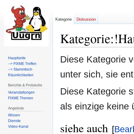
Kategorie
Diskussion
Kategorie
:
!Ha
Zur
Zur
Diese Kategorie v
Hauptseite
Navigation
Suche
--> FIXME Treffen
springen
springen
--> Stammtisch
unter sich, sie ent
Räumlichkeiten
Berichte & Protokolle
Diese Kategorie st
Veranstaltungen
FIXME Themen
als einzige keine
Angebote
Wissen
Dienste
siehe auch
Video-Kanal
[
Bear