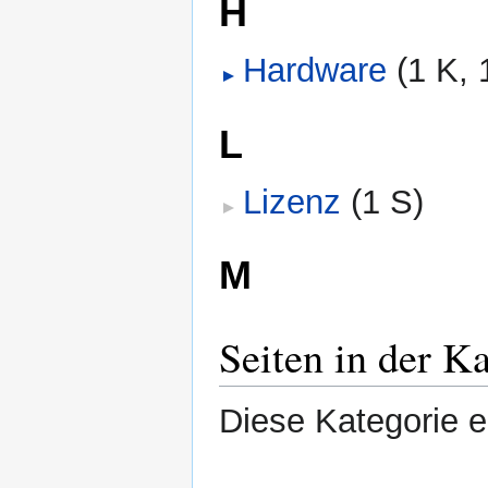
H
Hardware
‎
(1 K, 
L
Lizenz
‎
(1 S)
M
Seiten in der K
Diese Kategorie en