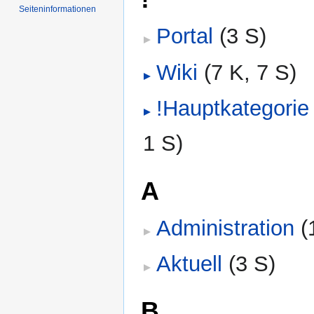
Seiten­­informationen
Portal
‎
(3 S)
Wiki
‎
(7 K, 7 S)
!Hauptkategorie
1 S)
A
Administration
‎
(
Aktuell
‎
(3 S)
B