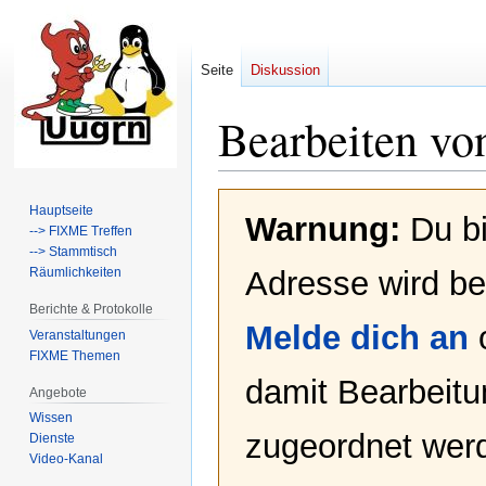
Seite
Diskussion
Bearbeiten vo
Zur
Zur
Hauptseite
Warnung:
Du bi
Navigation
Suche
--> FIXME Treffen
springen
springen
--> Stammtisch
Räumlichkeiten
Adresse wird bei
Berichte & Protokolle
Melde dich an
Veranstaltungen
FIXME Themen
damit Bearbeit
Angebote
Wissen
zugeordnet werd
Dienste
Video-Kanal