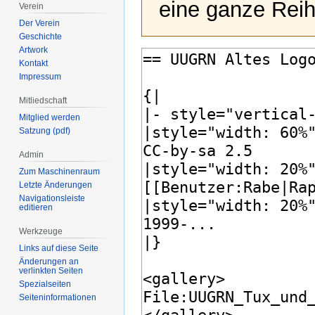
eine ganze Reih
Verein
Der Verein
Geschichte
Artwork
Kontakt
Impressum
Mitliedschaft
Mitglied werden
Satzung (pdf)
Admin
Zum Maschinenraum
Letzte Änderungen
Navigationsleiste
editieren
Werkzeuge
Links auf diese Seite
Änderungen an
verlinkten Seiten
Spezialseiten
Seiten­­informationen