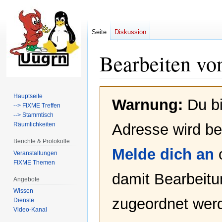
Seite
Diskussion
Bearbeiten vo
Zur
Zur
Hauptseite
Warnung:
Du bi
Navigation
Suche
--> FIXME Treffen
springen
springen
--> Stammtisch
Räumlichkeiten
Adresse wird bei
Berichte & Protokolle
Melde dich an
Veranstaltungen
FIXME Themen
damit Bearbeit
Angebote
Wissen
zugeordnet werd
Dienste
Video-Kanal