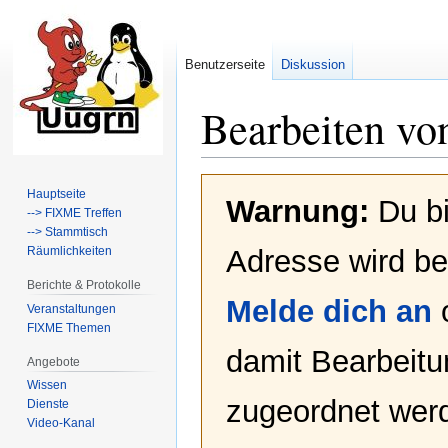
Benutzerseite
Diskussion
Bearbeiten vo
Zur
Zur
Hauptseite
Warnung:
Du bi
Navigation
Suche
--> FIXME Treffen
springen
springen
--> Stammtisch
Räumlichkeiten
Adresse wird bei
Berichte & Protokolle
Melde dich an
Veranstaltungen
FIXME Themen
damit Bearbeit
Angebote
Wissen
zugeordnet werd
Dienste
Video-Kanal