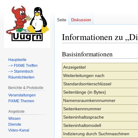
Seite
Diskussion
Informationen zu „Di
Basisinformationen
Zur
Zur
Navigation
Suche
Hauptseite
--> FIXME Treffen
springen
springen
Anzeigetitel
--> Stammtisch
Weiterleitungen nach
Räumlichkeiten
Standardsortierschlüssel
Berichte & Protokolle
Seitenlänge (in Bytes)
Veranstaltungen
Namensraumkennnummer
FIXME Themen
Seitenkennnummer
Angebote
Seiteninhaltssprache
Wissen
Dienste
Seiteninhaltsmodell
Video-Kanal
Indizierung durch Suchmaschinen