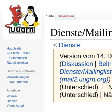
Seite
Diskussion
Dienste/Mailin
<
Dienste
Hauptseite
--> FIXME Treffen
Version vom 14. 
--> Stammtisch
(
Diskussion
|
Beit
Räumlichkeiten
Dienste/Mailinglis
Berichte & Protokolle
Veranstaltungen
(mail2.uugrn.org)
)
FIXME Themen
(Unterschied) ← Nä
Angebote
(Unterschied) | N
Wissen
Dienste
Video-Kanal