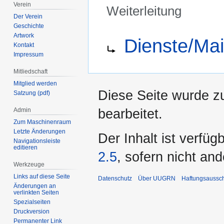
Verein
Weiterleitung
Der Verein
Geschichte
Zur
Zur
Weiterleitung nach:
Artwork
Dienste/Mail
Navigation
Suche
Kontakt
springen
springen
Impressum
Mitliedschaft
Mitglied werden
Diese Seite wurde z
Satzung (pdf)
bearbeitet.
Admin
Zum Maschinenraum
Letzte Änderungen
Der Inhalt ist verfüg
Navigationsleiste
editieren
2.5
, sofern nicht an
Werkzeuge
Links auf diese Seite
Datenschutz
Über UUGRN
Haftungsaussc
Änderungen an
verlinkten Seiten
Spezialseiten
Druckversion
Permanenter Link