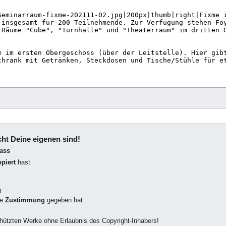
icht Deine eigenen sind!
dass
piert
hast
t
ne
Zustimmung
gegeben hat.
chützten Werke ohne Erlaubnis des Copyright-Inhabers!