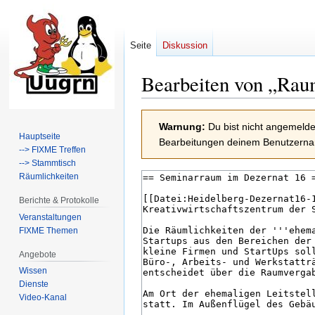
Seite
Diskussion
Bearbeiten von „
Rau
Zur
Zur
Warnung:
Du bist nicht angemeldet
Navigation
Suche
Hauptseite
Bearbeitungen deinem Benutzernam
springen
springen
--> FIXME Treffen
--> Stammtisch
Räumlichkeiten
Berichte & Protokolle
Veranstaltungen
FIXME Themen
Angebote
Wissen
Dienste
Video-Kanal