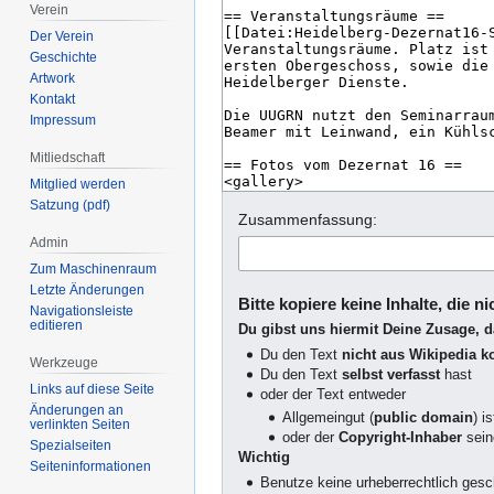
Verein
Der Verein
Geschichte
Artwork
Kontakt
Impressum
Mitliedschaft
Mitglied werden
Satzung (pdf)
Zusammenfassung:
Admin
Zum Maschinenraum
Letzte Änderungen
Bitte kopiere keine Inhalte, die n
Navigationsleiste
editieren
Du gibst uns hiermit Deine Zusage, 
Du den Text
nicht aus Wikipedia ko
Werkzeuge
Du den Text
selbst verfasst
hast
Links auf diese Seite
oder der Text entweder
Änderungen an
Allgemeingut (
public domain
) is
verlinkten Seiten
oder der
Copyright-Inhaber
sei
Spezialseiten
Wichtig
Seiten­­informationen
Benutze keine urheberrechtlich ges