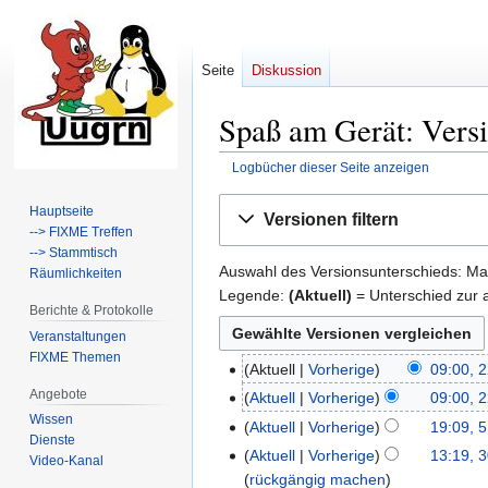
Seite
Diskussion
Spaß am Gerät: Versi
Logbücher dieser Seite anzeigen
Zur
Zur
Hauptseite
Versionen filtern
Navigation
Suche
--> FIXME Treffen
springen
springen
--> Stammtisch
Auswahl des Versionsunterschieds: Mar
Räumlichkeiten
Legende:
(Aktuell)
= Unterschied zur a
Berichte & Protokolle
Veranstaltungen
FIXME Themen
Aktuell
Vorherige
09:00, 2
22.
Angebote
April
Aktuell
Vorherige
09:00, 2
2023
Wissen
Aktuell
Vorherige
19:09, 5
5.
Dienste
Juli
Aktuell
Vorherige
13:19, 
30.
Video-Kanal
2016
rückgängig machen
August