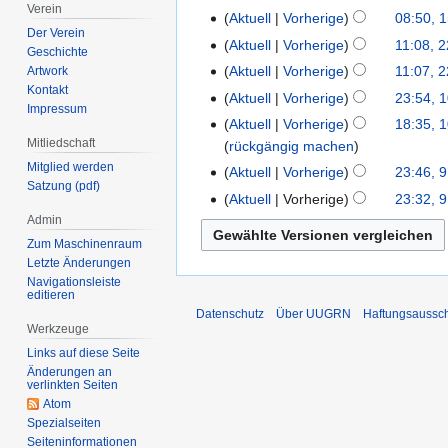
Verein
2010
Aktuell
Vorherige
08:50, 
15.
Der Verein
Mai
Aktuell
Vorherige
11:08, 2
22.
Geschichte
2009
Juli
Aktuell
Vorherige
11:07, 2
Artwork
2008
Kontakt
Aktuell
Vorherige
23:54, 
10.
Impressum
März
Aktuell
Vorherige
18:35, 
10.
2008
Mitliedschaft
rückgängig machen
August
Mitglied werden
2007
Aktuell
Vorherige
23:46, 9
9.
Satzung (pdf)
August
Aktuell
Vorherige
23:32, 9
2007
Admin
Zum Maschinenraum
Letzte Änderungen
Navigationsleiste
editieren
Datenschutz
Über UUGRN
Haftungsaussc
Werkzeuge
Links auf diese Seite
Änderungen an
verlinkten Seiten
Atom
Spezialseiten
Seiten­­informationen