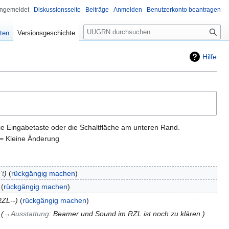
angemeldet
Diskussionsseite
Beiträge
Anmelden
Benutzerkonto beantragen
Suche
ten
Versionsgeschichte
Hilfe
ie Eingabetaste oder die Schaltfläche am unteren Rand.
= Kleine Änderung
't
rückgängig machen
rückgängig machen
RZL--
rückgängig machen
→‎Ausstattung
:
Beamer und Sound im RZL ist noch zu klären.