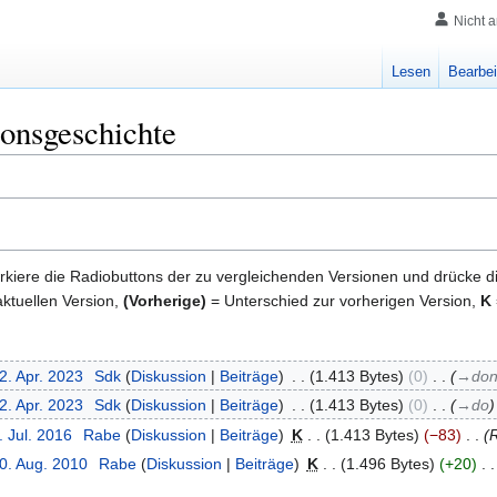
Nicht 
Lesen
Bearbei
onsgeschichte
kiere die Radiobuttons der zu vergleichenden Versionen und drücke d
ktuellen Version,
(Vorherige)
= Unterschied zur vorherigen Version,
K
2. Apr. 2023
‎
Sdk
Diskussion
Beiträge
‎
1.413 Bytes
0
‎
→‎don
2. Apr. 2023
‎
Sdk
Diskussion
Beiträge
‎
1.413 Bytes
0
‎
→‎do
. Jul. 2016
‎
Rabe
Diskussion
Beiträge
‎
K
1.413 Bytes
−83
‎
30. Aug. 2010
‎
Rabe
Diskussion
Beiträge
‎
K
1.496 Bytes
+20
‎