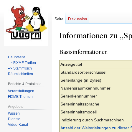
Seite
Diskussion
Informationen zu „S
Basisinformationen
Zur
Zur
Navigation
Suche
Hauptseite
--> FIXME Treffen
springen
springen
Anzeigetitel
--> Stammtisch
Standardsortierschlüssel
Räumlichkeiten
Seitenlänge (in Bytes)
Berichte & Protokolle
Namensraumkennnummer
Veranstaltungen
Seitenkennnummer
FIXME Themen
Seiteninhaltssprache
Angebote
Seiteninhaltsmodell
Wissen
Dienste
Indizierung durch Suchmaschinen
Video-Kanal
Anzahl der Weiterleitungen zu dieser 