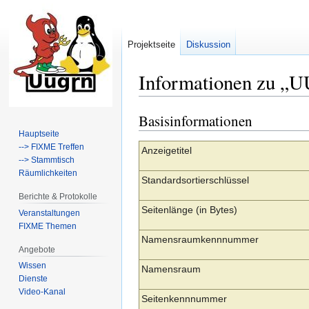
Projektseite
Diskussion
Informationen zu „
Basisinformationen
Zur
Zur
Navigation
Suche
Hauptseite
--> FIXME Treffen
springen
springen
Anzeigetitel
--> Stammtisch
Räumlichkeiten
Standardsortierschlüssel
Berichte & Protokolle
Seitenlänge (in Bytes)
Veranstaltungen
FIXME Themen
Namensraumkennnummer
Angebote
Wissen
Namensraum
Dienste
Video-Kanal
Seitenkennnummer