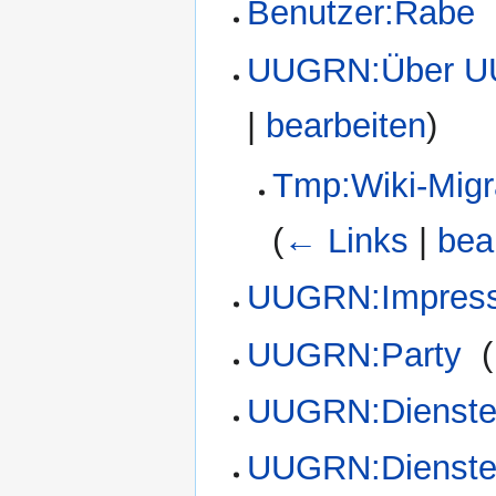
Benutzer:Rabe
‎
UUGRN:Über 
|
bearbeiten
)
Tmp:Wiki-Migra
(
← Links
|
bea
UUGRN:Impres
UUGRN:Party
‎
(
UUGRN:Dienste
UUGRN:Dienste