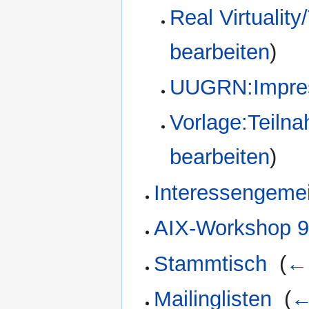
Real Virtualit
bearbeiten
)
UUGRN:Impre
Vorlage:Teiln
bearbeiten
)
Interessengeme
AIX-Workshop 9
Stammtisch
‎
(
← 
Mailinglisten
‎
(
←