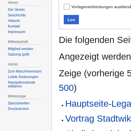
Verein
Vorlageneinbindungen ausblen
Der Verein
Geschichte
Los
Artwork
Kontakt
Impressum
Die folgenden Sei
Mitliedschaft
Mitglied werden
Angezeigt werden
Satzung (pdf)
Admin
Zeige (
vorherige 
Zum Maschinenraum
Letzte Änderungen
Navigationsleiste
500
)
editieren
Werkzeuge
Hauptseite-Leg
Spezialseiten
Druckversion
Vortrag Stadtwik