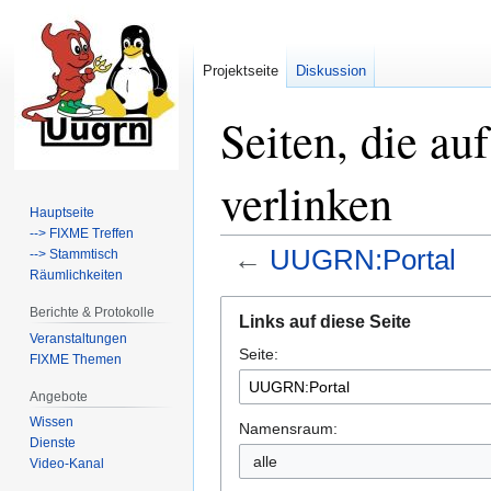
Projektseite
Diskussion
Seiten, die a
verlinken
Hauptseite
--> FIXME Treffen
←
UUGRN:Portal
--> Stammtisch
Räumlichkeiten
Zur
Zur
Berichte & Protokolle
Links auf diese Seite
Navigation
Suche
Veranstaltungen
Seite:
springen
springen
FIXME Themen
Angebote
Wissen
Namensraum:
Dienste
alle
Video-Kanal