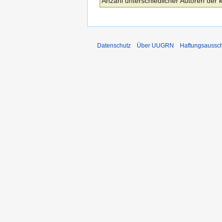
Anzahl unterschiedlicher Autoren der 
Datenschutz
Über UUGRN
Haftungsaussc