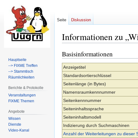
Seite
Diskussion
Informationen zu „W
Basisinformationen
Zur
Zur
Navigation
Suche
Hauptseite
--> FIXME Treffen
springen
springen
Anzeigetitel
--> Stammtisch
Standardsortierschlüssel
Räumlichkeiten
Seitenlänge (in Bytes)
Berichte & Protokolle
Namensraumkennnummer
Veranstaltungen
Seitenkennnummer
FIXME Themen
Seiteninhaltssprache
Angebote
Seiteninhaltsmodell
Wissen
Dienste
Indizierung durch Suchmaschinen
Video-Kanal
Anzahl der Weiterleitungen zu dieser 