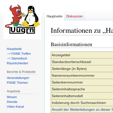
Hauptseite
Diskussion
Informationen zu „Ha
Basisinformationen
Zur
Zur
Navigation
Suche
Hauptseite
--> FIXME Treffen
springen
springen
Anzeigetitel
--> Stammtisch
Standardsortierschlüssel
Räumlichkeiten
Seitenlänge (in Bytes)
Berichte & Protokolle
Namensraumkennnummer
Veranstaltungen
Seitenkennnummer
FIXME Themen
Seiteninhaltssprache
Angebote
Seiteninhaltsmodell
Wissen
Dienste
Indizierung durch Suchmaschinen
Video-Kanal
Anzahl der Weiterleitungen zu dieser 